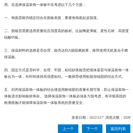
用。在选择保温装饰一体板中应考虑以下几个方面：
一、饰面层能否稳定结合在面板表面，要避免饰面起皮脱落。
二、面板层需要选用质量轻且强度高的板材。比如陶瓷薄板、柔性石材、高密度
硅酸钙板。
三、保温材料的选择是否合理，能否达到A级阻燃效果，推荐使用无机复合不燃
保温板。
四、固定方式是否科学、合理、牢固，粘结砂浆能否把墙体基层与保温装饰一体
板合为一体，长时间保持高强度粘结。一般推荐使用粘接加锚固的结合方式。
五、封闭保温装饰一体板的结合缝选用耐候胶的质量长期可靠，防止保温装饰一
体板进水影响板材寿命。 选择保温装饰一体板必须多方面考虑，有详细系统的
检测措施才能保障保温装饰一体板系统的质量安全。
发表日期：2022/12/7 浏览次数：1028
上一个
下一个
返回列表