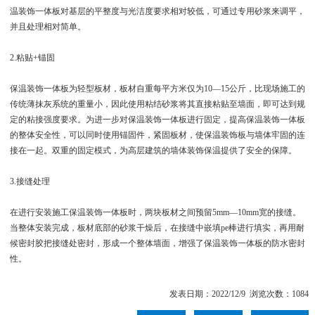
温装饰一体板对基层的平整度与光洁度要求相对较低，可通过专用砂浆来调平，
并且处理相对简单。
2.粘贴+锚固
保温装饰一体板为轻型板材，板材自重每平方米仅为10—15公斤，比现场施工的
传统薄抹灰系统的重量小，因此使用粘结砂浆将其直接粘贴至墙面，即可达到规
定的粘接强度要求。为进一步对保温装饰一体板进行固定，提高保温装饰一体板
的整体安全性，可以同时使用锚固件，紧固板材，使保温装饰板与墙体牢固的连
接在一起。双重的固定模式，为高层建筑的墙体装饰保温提供了安全的保障。
3.接缝处理
在进行安装施工保温装饰一体板时，两块板材之间预留5mm—10mm宽的接缝。
当整体安装完成，板材底部的砂浆干燥后，在接缝中嵌填pe棒进行填实，再用耐
候密封胶把接缝处密封，形成一个整体墙面，增强了保温装饰一体板的防水密封
性。
发表日期：2022/12/9 浏览次数：1084